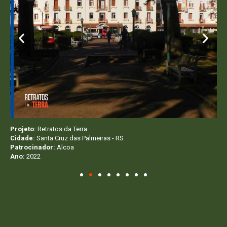
Projeto:
Retratos da Terra
Pro
Cidade:
Santa Cruz das Palmeiras - RS
Ci
Patrocinador:
Alcoa
Pa
Ano:
2022
An