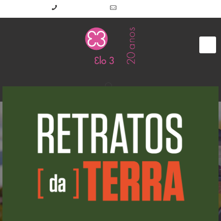
(11) 2645-7191
elo3@elo3.com.br