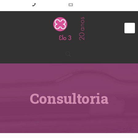
(11) 2645-7191
elo3@elo3.com.br
Consultoria